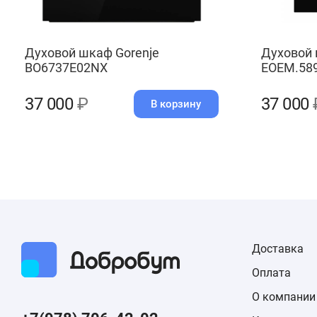
Духовой шкаф Gorenje
Духовой
BO6737E02NX
EOEM.58
37 000
₽
37 000
В корзину
Доставка
Оплата
О компании