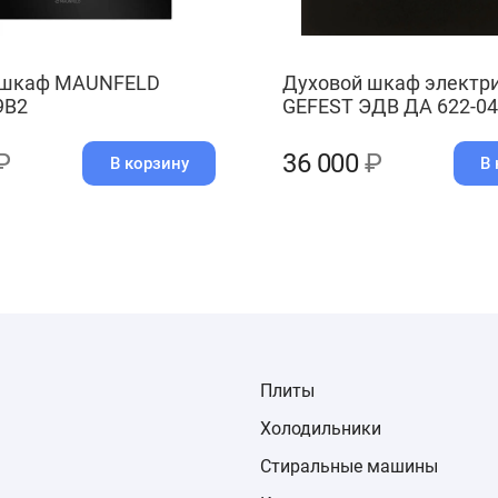
 шкаф MAUNFELD
Духовой шкаф электр
9B2
GEFEST ЭДВ ДА 622-04
₽
36 000
₽
В корзину
В 
Плиты
Холодильники
Стиральные машины