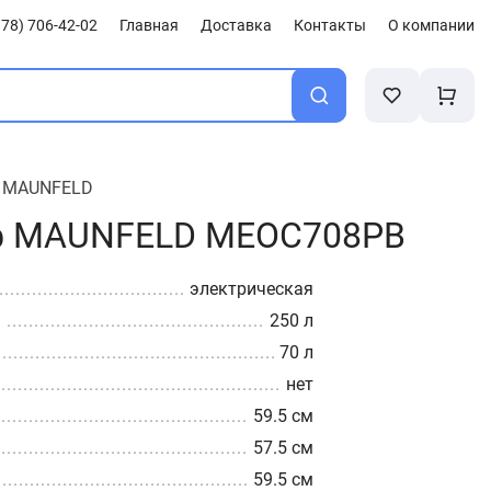
78) 706-42-02
Главная
Доставка
Контакты
О компании
/
MAUNFELD
ф MAUNFELD MEOC708PB
электрическая
а
250 л
70 л
нет
59.5 см
57.5 см
59.5 см