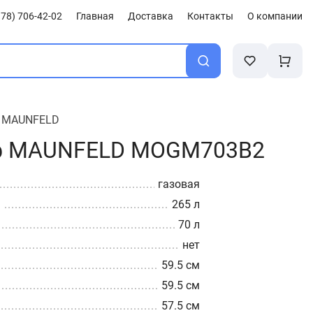
78) 706-42-02
Главная
Доставка
Контакты
О компании
/
MAUNFELD
ф MAUNFELD MOGM703B2
газовая
а
265 л
70 л
нет
59.5 см
59.5 см
57.5 см