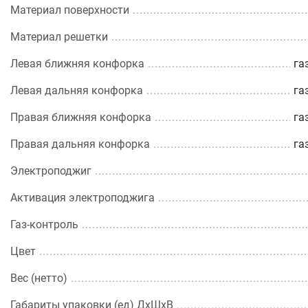
Материал поверхности
Материал решетки
Левая ближняя конфорка
га
Левая дальняя конфорка
га
Правая ближняя конфорка
га
Правая дальняя конфорка
га
Электроподжиг
Активация электроподжига
Газ-контроль
Цвет
Вес (нетто)
Габариты упаковки (ед) ДхШхВ