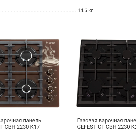
14.6 кг
варочная панель
Газовая варочная пан
Г СВН 2230 К17
GEFEST СГ СВН 2230 К