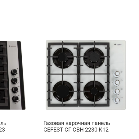
ель
Газовая варочная панель
23
GEFEST СГ СВН 2230 К12