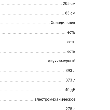
205 см
63 см
Холодильник
есть
есть
есть
двухкамерный
393 л
373 л
40 дБ
электромеханическое
278 л