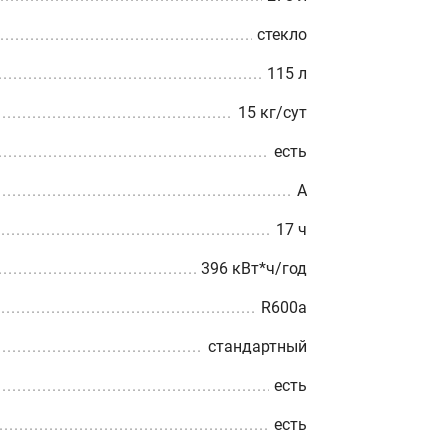
стекло
115 л
15 кг/сут
есть
A
17 ч
396 кВт*ч/год
R600a
стандартный
есть
есть