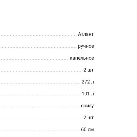
Атлант
ручное
капельное
2 шт
272 л
101 л
снизу
2 шт
60 см