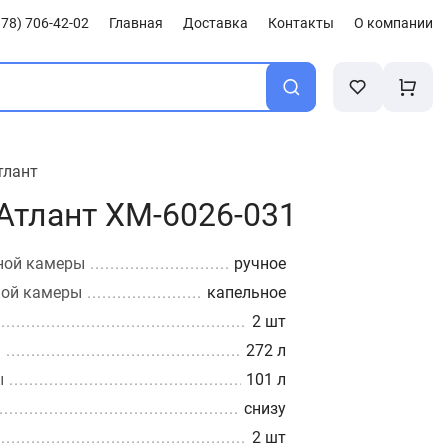
78) 706-42-02
Главная
Доставка
Контакты
О компании
тлант
Атлант XM-6026-031
ной камеры
ручное
ной камеры
капельное
2 шт
ы
272 л
ы
101 л
снизу
2 шт