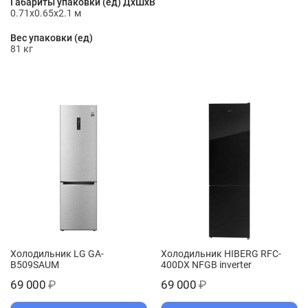
Габариты упаковки (ед) ДхШхВ
0.71x0.65x2.1 м
Вес упаковки (ед)
81 кг
Холодильник LG GA-
Холодильник HIBERG RFC-
B509SAUM
400DX NFGB inverter
69 000
₽
69 000
₽