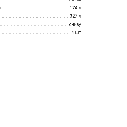
ы
174 л
ы
327 л
снизу
4 шт