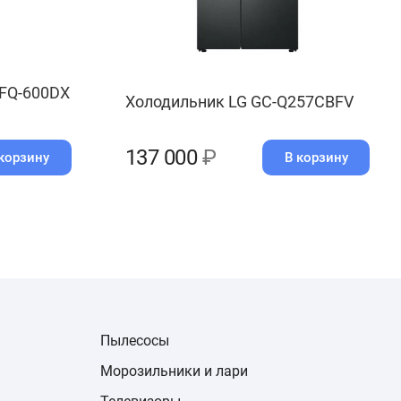
RFQ-600DX
Холодильник LG GC-Q257CBFV
137 000
₽
корзину
В корзину
Пылесосы
Морозильники и лари