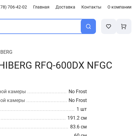
78) 706-42-02
Главная
Доставка
Контакты
О компании
IBERG
HIBERG RFQ-600DX NFGС
ной камеры
No Frost
ной камеры
No Frost
1 шт
191.2 см
83.6 см
60 см