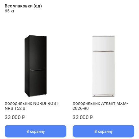
Вес упаковки (ед)
65 кг
Холодильник NORDFROST
Холодильник Атлант MXM-
NRB 152 B
2826-90
33 000
₽
33 000
₽
В корзину
В корзину