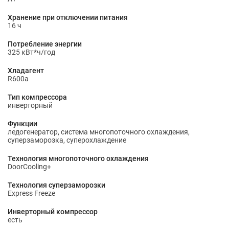
Хранение при отключении питания
16 ч
Потребление энергии
325 кВт*ч/год
Хладагент
R600a
Тип компрессора
инверторный
Функции
ледогенератор, система многопоточного охлаждения,
суперзаморозка, суперохлаждение
Технология многопоточного охлаждения
DoorCooling+
Технология суперзаморозки
Express Freeze
Инверторный компрессор
есть