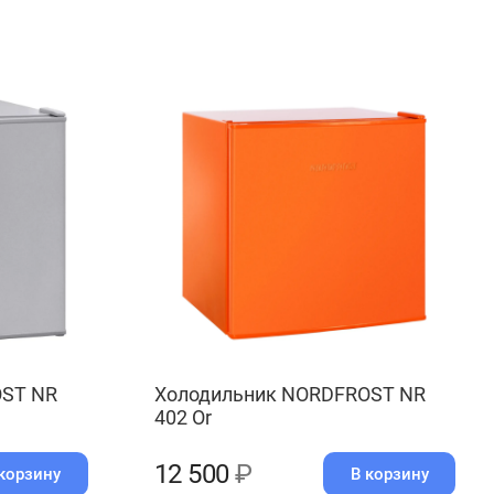
OST NR
Холодильник NORDFROST NR
402 Or
12 500
₽
корзину
В корзину