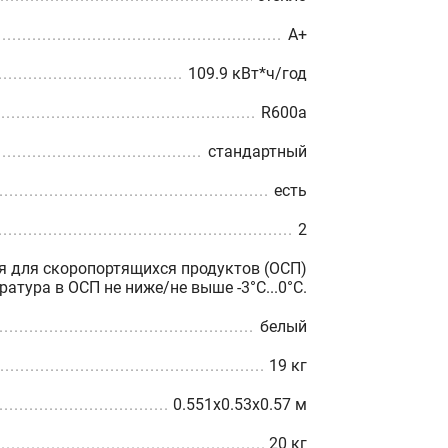
A+
109.9 кВт*ч/год
R600a
стандартный
есть
2
я для скоропортящихся продуктов (ОСП)
атура в ОСП не ниже/не выше -3°С...0°С.
белый
19 кг
0.551x0.53x0.57 м
20 кг