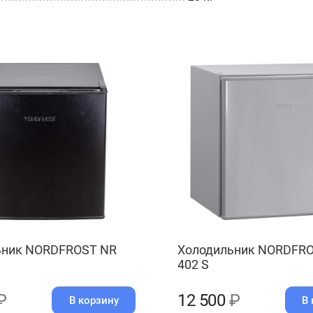
ьник NORDFROST NR
Холодильник NORDFR
402 S
₽
12 500
₽
В корзину
В 