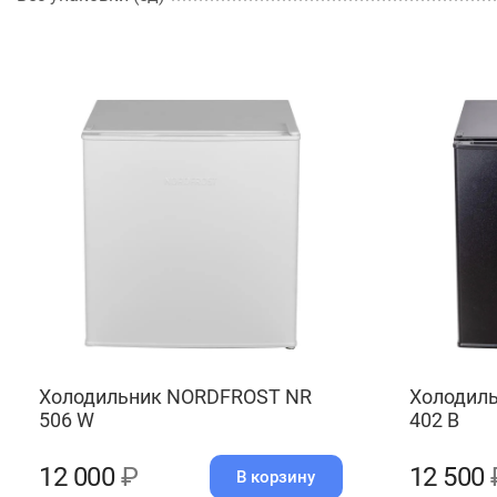
Холодильник NORDFROST NR
Холодил
506 W
402 B
12 000
₽
12 500
В корзину