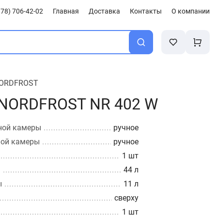
78) 706-42-02
Главная
Доставка
Контакты
О компании
ORDFROST
 NORDFROST NR 402 W
ной камеры
ручное
ной камеры
ручное
1 шт
ы
44 л
ы
11 л
сверху
1 шт