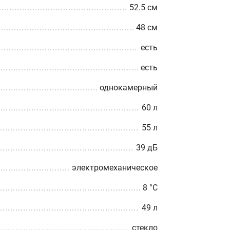
52.5 см
48 см
есть
есть
однокамерный
60 л
55 л
39 дБ
электромеханическое
8 °С
49 л
стекло