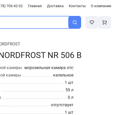
78) 706-42-02
Главная
Доставка
Контакты
О компании
ORDFROST
NORDFROST NR 506 B
ной камеры
морозильная камера отсутствует
ной камеры
капельное
1 шт
ы
59 л
ы
0 л
отсутствует
1 шт