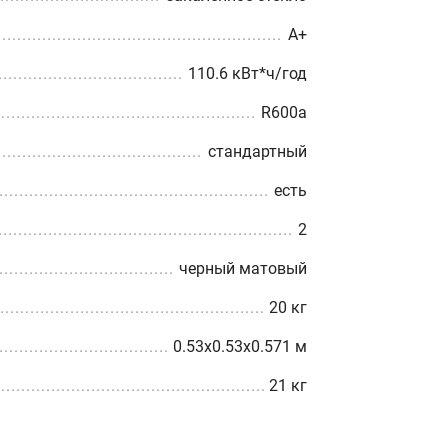
A+
110.6 кВт*ч/год
R600a
стандартный
есть
2
черный матовый
20 кг
0.53x0.53x0.571 м
21 кг