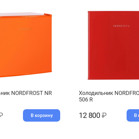
ьник NORDFROST NR
Холодильник NORDFR
506 R
₽
12 800
₽
В корзину
В 