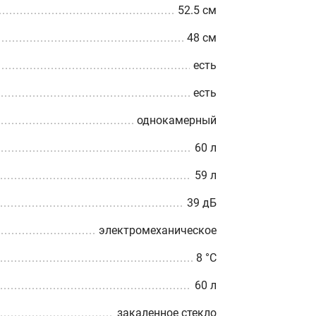
52.5 см
48 см
есть
есть
однокамерный
60 л
59 л
39 дБ
электромеханическое
8 °С
60 л
закаленное стекло