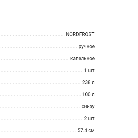
NORDFROST
ручное
капельное
1 шт
238 л
100 л
снизу
2 шт
57.4 см