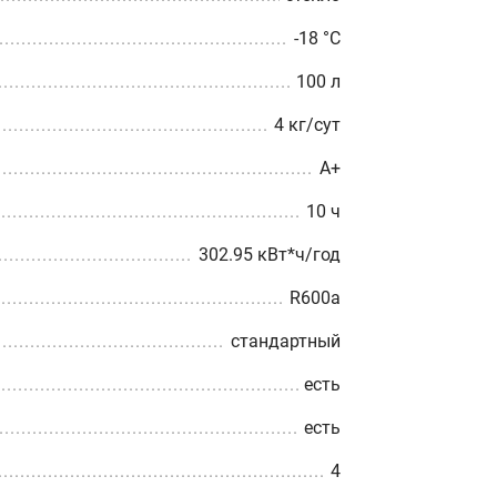
-18 °С
100 л
4 кг/сут
A+
10 ч
302.95 кВт*ч/год
R600a
стандартный
есть
есть
4