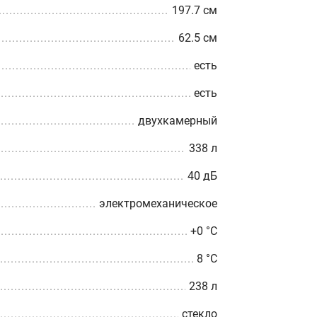
197.7 см
62.5 см
есть
есть
двухкамерный
338 л
40 дБ
электромеханическое
+0 °С
8 °С
238 л
стекло