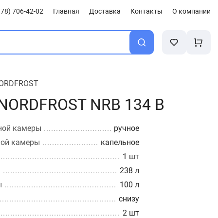
78) 706-42-02
Главная
Доставка
Контакты
О компании
ORDFROST
NORDFROST NRB 134 B
ной камеры
ручное
ной камеры
капельное
1 шт
ы
238 л
ы
100 л
снизу
2 шт