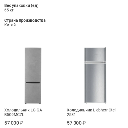
Вес упаковки (ед)
65 кг
Страна производства
Китай
Холодильник LG GA-
Холодильник Liebherr Ctel
B509MCZL
2531
57 000
₽
57 000
₽