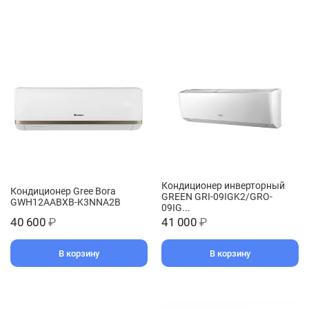
Кондиционер инверторный
Кондиционер Gree Bora
GREEN GRI-09IGK2/GRO-
GWH12AABXB-K3NNA2B
09IG...
40 600
₽
41 000
₽
В корзину
В корзину