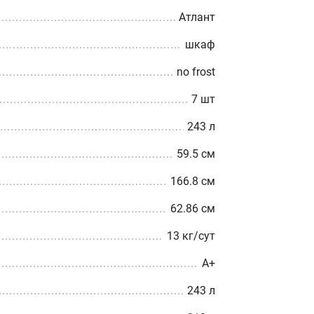
Атлант
шкаф
no frost
7 шт
243 л
59.5 см
166.8 см
62.86 см
13 кг/сут
A+
243 л