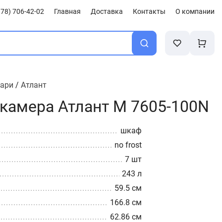
78) 706-42-02
Главная
Доставка
Контакты
О компании
лари
/
Атлант
камера Атлант М 7605-100N
шкаф
no frost
7 шт
243 л
59.5 см
166.8 см
62.86 см