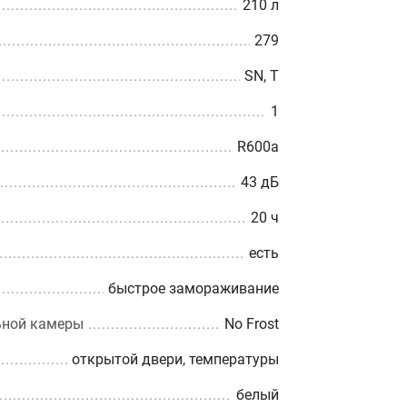
210 л
279
SN, T
1
R600a
43 дБ
20 ч
есть
быстрое замораживание
ьной камеры
No Frost
открытой двери, температуры
белый