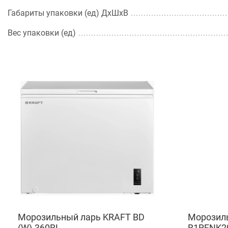
Габариты упаковки (ед) ДхШхВ
Вес упаковки (ед)
Морозильный ларь KRAFT BD
Морозиль
(W)-360BL
B1RFNK2