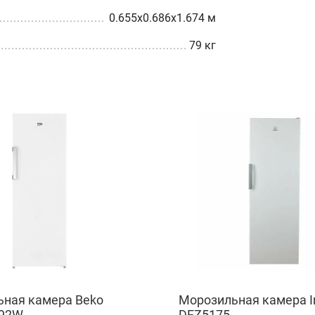
0.655x0.686x1.674 м
79 кг
ная камера Beko
Морозильная камера In
92W
DFZ5175