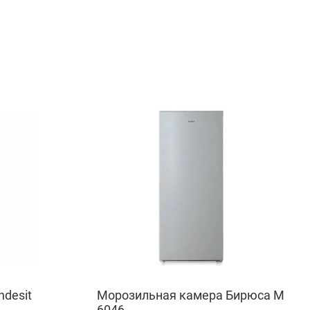
desit
Морозильная камера Бирюса M
6046