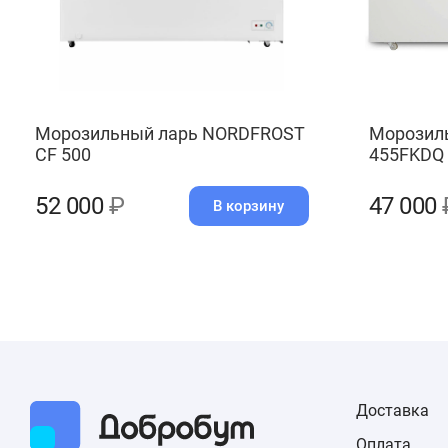
Морозильный ларь NORDFROST
Морозил
CF 500
455FKDQ
52 000
₽
47 000
В корзину
Доставка
Оплата