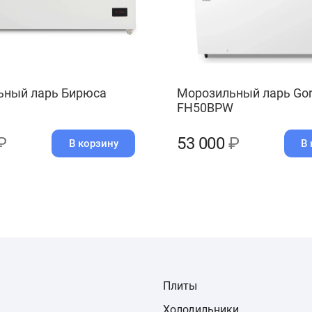
ьный ларь Бирюса
Морозильный ларь Gor
FH50BPW
₽
53 000
₽
В корзину
В 
Плиты
Холодильники