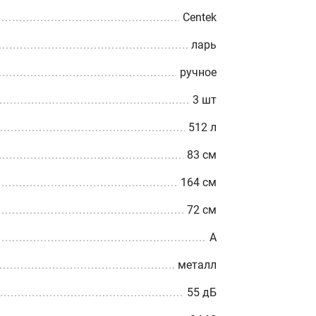
Centek
ларь
ручное
3 шт
512 л
83 см
164 см
72 см
A
металл
55 дБ