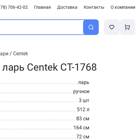
78) 706-42-02
Главная
Доставка
Контакты
О компании
лари
/
Centek
ларь Centek CT-1768
ларь
ручное
3 шт
512 л
83 см
164 см
72 см