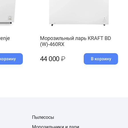
enje
Морозильный ларь KRAFT BD
(W)-460RX
44 000
₽
корзину
В корзину
Пылесосы
Морозильники и лари