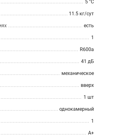
5 °С
11.5 кг/сут
иях
есть
1
R600a
41 дБ
механическое
вверх
1 шт
однокамерный
1
A+