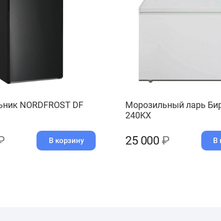
ьник NORDFROST DF
Морозильный ларь Би
240KX
₽
25 000
₽
В корзину
В 