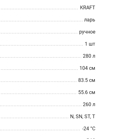
KRAFT
ларь
ручное
1 шт
280 л
104 см
83.5 см
55.6 см
260 л
N, SN, ST, T
-24 °С