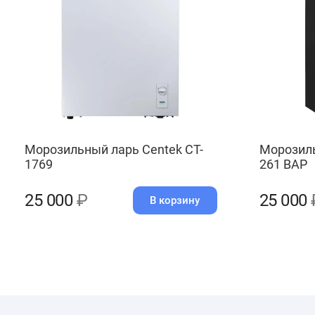
Морозильный ларь Centek CT-
Морозил
1769
261 BAP
25 000
₽
25 000
В корзину