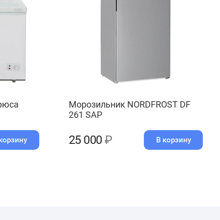
рюса
Морозильник NORDFROST DF
261 SAP
25 000
₽
корзину
В корзину