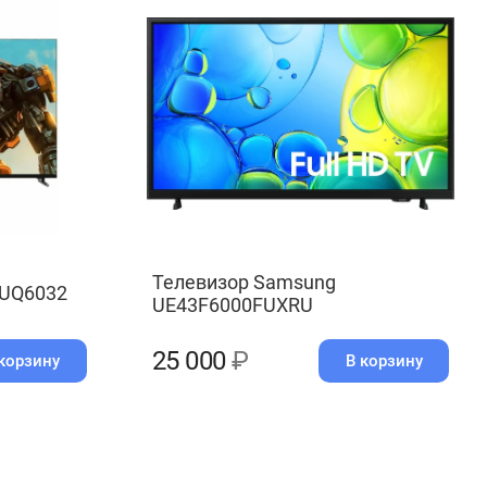
Телевизор Samsung
0UQ6032
UE43F6000FUXRU
25 000
₽
корзину
В корзину