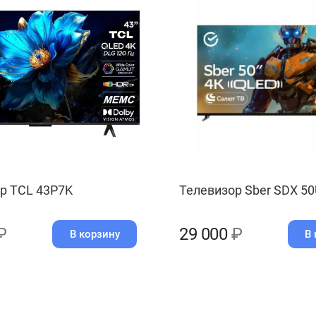
р TCL 43P7K
Телевизор Sber SDX 5
₽
29 000
₽
В корзину
В 