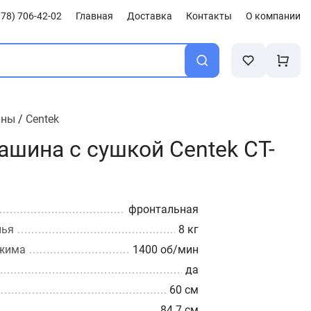
78) 706-42-02
Главная
Доставка
Контакты
О компании
ины
/
Centek
ашина с сушкой Centek CT-
фронтальная
лья
8 кг
тжима
1400 об/мин
да
60 см
84.7 см