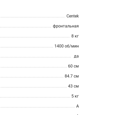
Centek
фронтальная
8 кг
1400 об/мин
да
60 см
84.7 см
43 см
5 кг
A