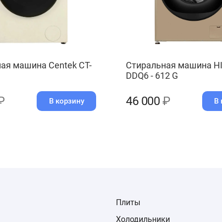
ая машина Centek CT-
Стиральная машина HI
DDQ6 - 612 G
₽
46 000
₽
В корзину
В 
Плиты
Холодильники