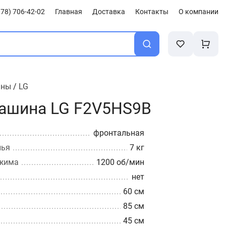
78) 706-42-02
Главная
Доставка
Контакты
О компании
ины
/
LG
ашина LG F2V5HS9B
фронтальная
лья
7 кг
тжима
1200 об/мин
нет
60 см
85 см
45 см