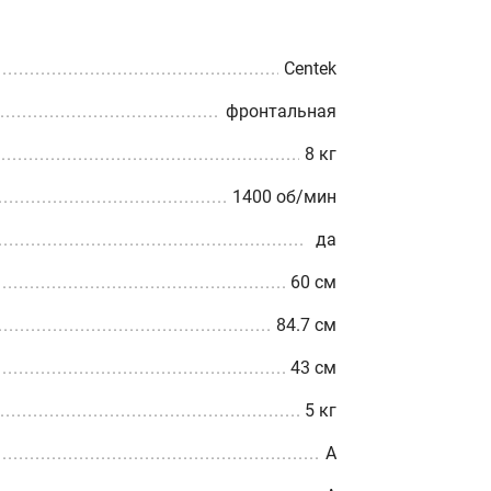
Centek
фронтальная
8 кг
1400 об/мин
да
60 см
84.7 см
43 см
5 кг
A