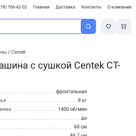
78) 706-42-02
Главная
Доставка
Контакты
О компании
ины
/
Centek
ашина с сушкой Centek CT-
фронтальная
лья
8 кг
тжима
1400 об/мин
да
60 см
84.7 см