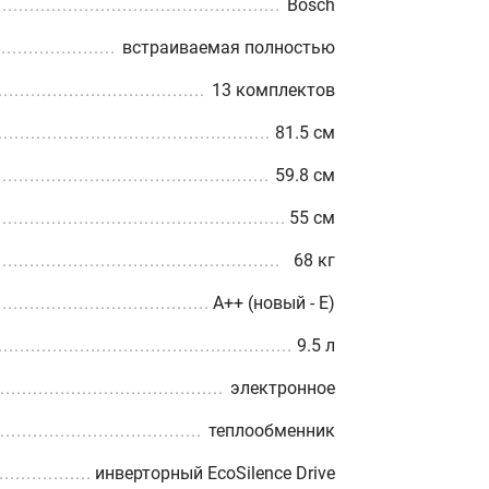
Bosch
встраиваемая полностью
13 комплектов
81.5 см
59.8 см
55 см
68 кг
A++ (новый - E)
9.5 л
электронное
теплообменник
инверторный EcoSilence Drive