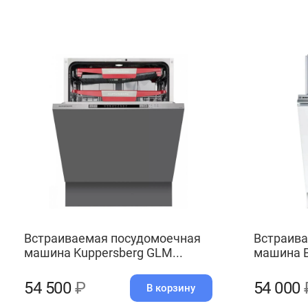
Встраиваемая посудомоечная
Встраива
машина Kuppersberg GLM...
машина 
54 500
₽
54 000
В корзину