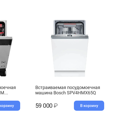
моечная
Встраиваемая посудомоечная
M...
машина Bosch SPV4HMX65Q
59 000
₽
корзину
В корзину