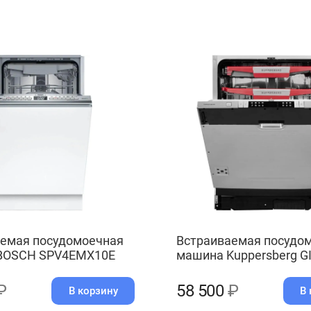
емая посудомоечная
Встраиваемая посудо
BOSCH SPV4EMX10E
машина Kuppersberg GI
₽
58 500
₽
В корзину
В 