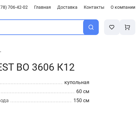
78) 706-42-02
Главная
Доставка
Контакты
О компании
T
ST ВО 3606 К12
купольная
60 см
вода
150 cм