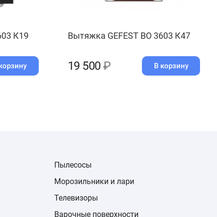
603 К19
Вытяжка GEFEST ВО 3603 К47
19 500
₽
корзину
В корзину
Пылесосы
Морозильники и лари
Телевизоры
Варочные поверхности