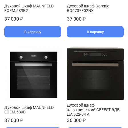
Духовой шкаф MAUNFELD
Духовой шкаф Gorenje
EOEM.589B2
BO6737E02NX
37 000
₽
37 000
₽
В корзину
В корзину
Духовой шкаф
Духовой шкаф MAUNFELD
электрический GEFEST ЭДВ
EOEM.589B
ДА 622-04 А
37 000
₽
36 000
₽