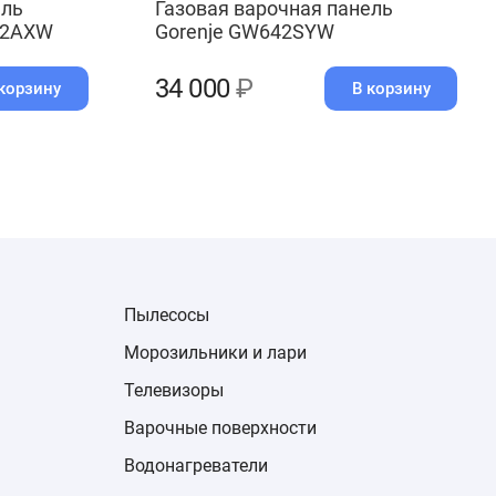
ель
Газовая варочная панель
42AXW
Gorenje GW642SYW
34 000
₽
корзину
В корзину
Пылесосы
Морозильники и лари
Телевизоры
Варочные поверхности
Водонагреватели