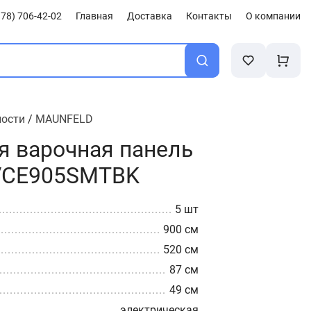
78) 706-42-02
Главная
Доставка
Контакты
О компании
ности
/
MAUNFELD
я варочная панель
VCE905SMTBK
5 шт
900 см
520 см
87 см
49 см
электрическая