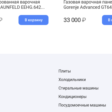
рованная варочная
Газовая варочная пан
AUNFELD EEHG.642...
Gorenje Advanced GT6
₽
33 000
₽
В корзину
В 
Плиты
Холодильники
Стиральные машины
Кондиционеры
Посудомоечные машины