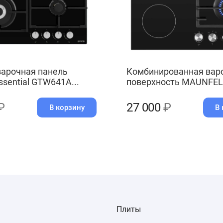
варочная панель
Комбинированная вар
ssential GTW641A...
поверхность MAUNFELD
₽
27 000
₽
В корзину
В 
Плиты