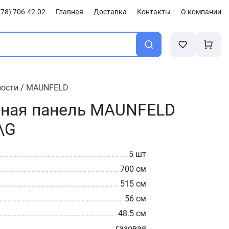
78) 706-42-02
Главная
Доставка
Контакты
О компании
ности
/
MAUNFELD
чная панель MAUNFELD
\G
5 шт
700 см
515 см
56 см
48.5 см
газовая