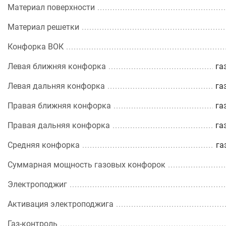
Материал поверхности
Материал решетки
Конфорка ВОК
Левая ближняя конфорка
га
Левая дальняя конфорка
га
Правая ближняя конфорка
га
Правая дальняя конфорка
га
Средняя конфорка
га
Суммарная мощность газовых конфорок
Электроподжиг
Активация электроподжига
Газ-контроль