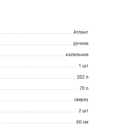
Атлант
ручное
капельное
1 шт
202 л
70 л
сверху
2 шт
60 см