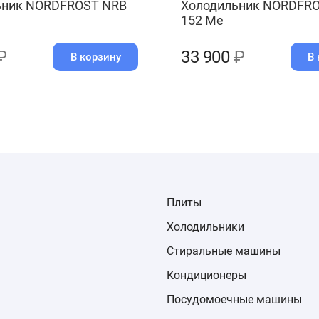
ьник NORDFROST NRB
Холодильник NORDFR
152 Me
₽
33 900
₽
В корзину
В 
Плиты
Холодильники
Стиральные машины
Кондиционеры
Посудомоечные машины