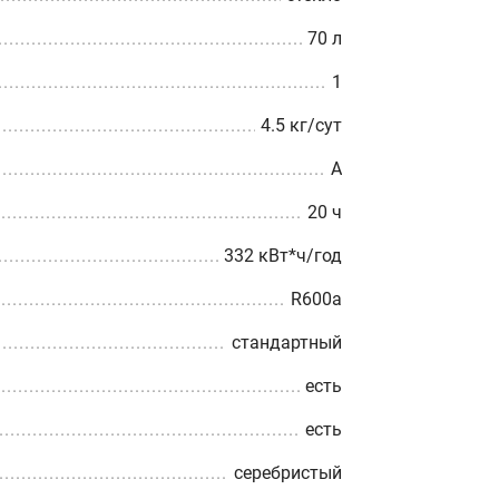
70 л
1
4.5 кг/сут
A
20 ч
332 кВт*ч/год
R600a
стандартный
есть
есть
серебристый