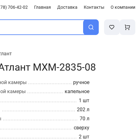
78) 706-42-02
Главная
Доставка
Контакты
О компании
тлант
Атлант MXM-2835-08
ной камеры
ручное
ной камеры
капельное
1 шт
ы
202 л
ы
70 л
сверху
2 шт