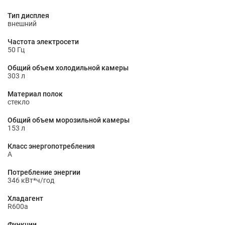
Тип дисплея
внешний
Частота электросети
50 Гц
Общий объем холодильной камеры
303 л
Материал полок
стекло
Общий объем морозильной камеры
153 л
Класс энергопотребления
A
Потребление энергии
346 кВт*ч/год
Хладагент
R600a
Функции