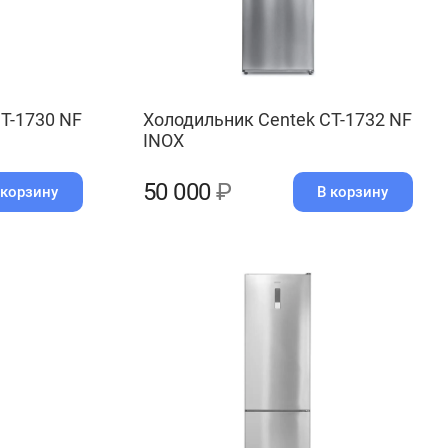
T-1730 NF
Холодильник Centek CT-1732 NF
INOX
50 000
₽
 корзину
В корзину