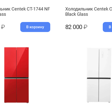
ьник Centek CT-1744 NF
Холодильник Centek C
ass
Black Glass
0
₽
82 000
₽
В корзину
В