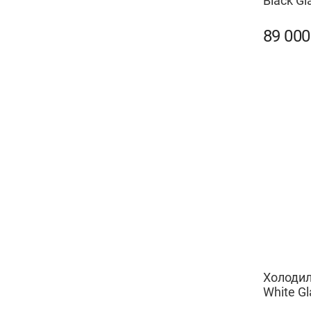
Black Gl
89 00
Холодил
White Gl