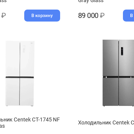
ass
Gray Glass
0
₽
89 000
₽
В корзину
В
ьник Centek CT-1745 NF
Холодильник Centek C
as