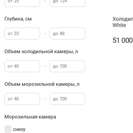
—
от
до
Холодил
Глубина, см
White
—
от
до
51 00
Объем холодильной камеры, л
—
от
до
Объем морозильной камеры, л
—
от
до
Морозильная камера
снизу