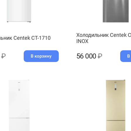
Холодильник Centek C
ьник Centek CT-1710
INOX
0
₽
56 000
₽
В корзину
В