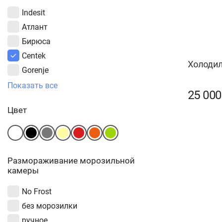
Indesit
Атлант
Бирюса
Centek
Холодил
Gorenje
HIBERG
Показать все
25 00
Hyundai
Цвет
LG
Liebherr
NORDFROST
OLTO
Размораживание морозильной
камеры
Samsung
VESTEL
No Frost
без морозилки
ручное