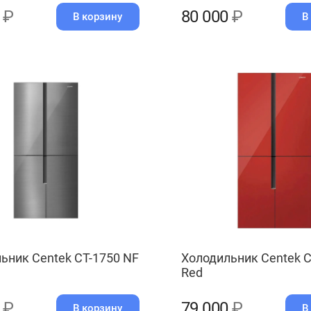
0
₽
80 000
₽
В корзину
В
ьник Centek CT-1750 NF
Холодильник Centek C
Red
0
₽
79 000
₽
В корзину
В