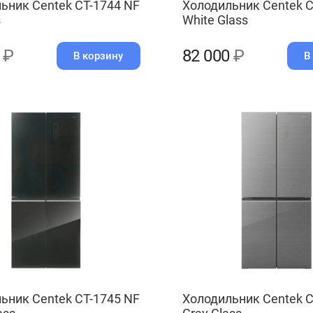
ьник Centek CT-1744 NF
Холодильник Centek C
s
White Glass
0
₽
82 000
₽
В корзину
В
ьник Centek CT-1745 NF
Холодильник Centek C