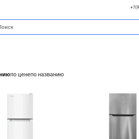
+7(9
анию
по цене
по названию