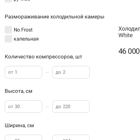
Размораживание холодильной камеры
Холодил
No Frost
White
капельная
46 00
Количество компрессоров, шт
—
от
до
Высота, см
—
от
до
Ширина, см