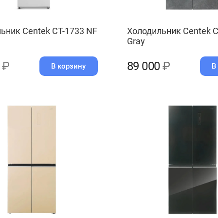
ьник Centek CT-1733 NF
Холодильник Centek C
Gray
0
₽
89 000
₽
В корзину
В