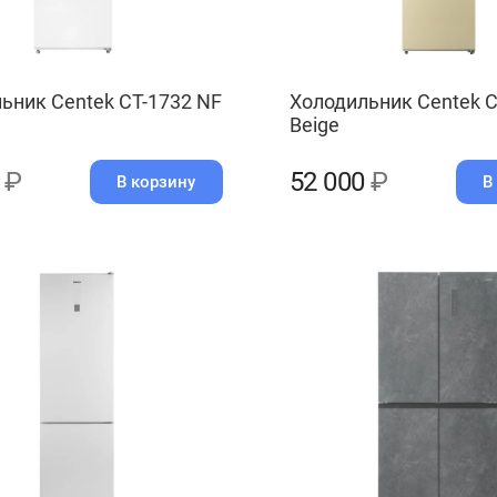
ьник Centek CT-1732 NF
Холодильник Centek C
Beige
0
₽
52 000
₽
В корзину
В