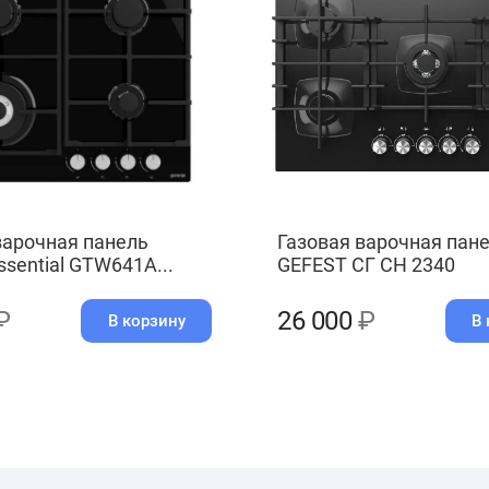
варочная панель
Газовая варочная пан
ssential GTW641A...
GEFEST СГ СН 2340
₽
26 000
₽
В корзину
В 