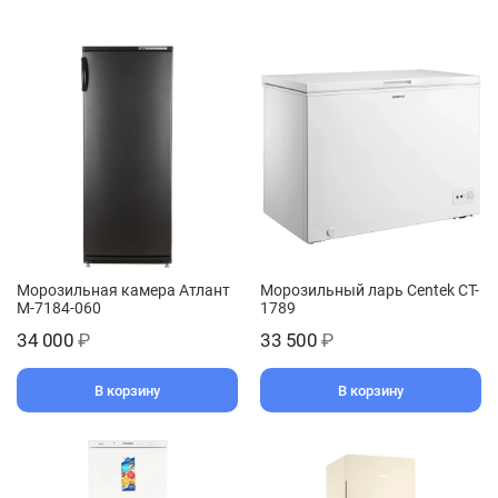
Морозильная камера Атлант
Морозильный ларь Centek CT-
M-7184-060
1789
34 000
₽
33 500
₽
В корзину
В корзину