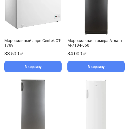
Морозильный ларь Centek CT-
Морозильная камера Атлант
1789
M-7184-060
33 500
₽
34 000
₽
В корзину
В корзину